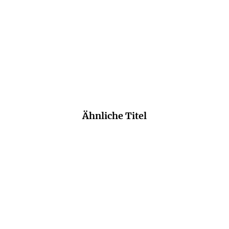
Ein lesenswertes Buch.
Handelsblatt
Ähnliche Titel