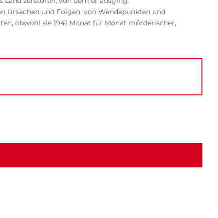
as Land zerstören, von dem er ausging.
ihren Ursachen und Folgen, von Wendepunkten und
lgten, obwohl sie 1941 Monat für Monat mörderischer,