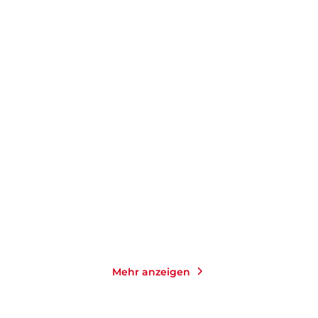
GABRIELE VON ARNIM
GABRIELE VON ARNIM
Abschied leben
Der Trost der Schönheit
Gebundene Ausgabe
Taschenbuch
24,00
€
*
14,00
€
*
Merken
Merken
Mehr anzeigen