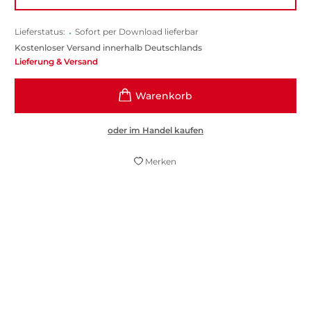
Lieferstatus:
•
Sofort per Download lieferbar
Kostenloser Versand innerhalb Deutschlands
Lieferung & Versand
oder im Handel kaufen
Merken
Unter den Büchern von Joachim Fest ist
«Im Gegenlicht» sein schönstes. Sein
leichtestes. Sein liebstes womöglich ... der
Leser mag sich gar nicht losreißen.