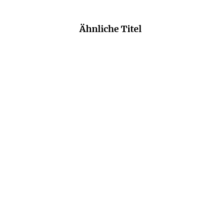
Ähnliche Titel
NEU
SIRI HUSTVEDT
SIMONE BUCHHOLZ