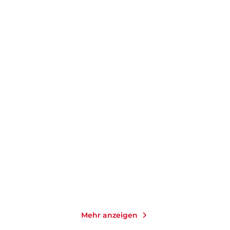
JOACHIM FEST
JOACHIM FEST
Flüchtige Größe
Ich nicht
Gebundene Ausgabe
Taschenbuch
19,90
€
*
16,00
€
*
Im Handel kaufen
Merken
Merken
Mehr anzeigen