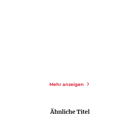
JAN-UWE ROGGE
JAN-UWE ROGGE
Trotzphase
Pubertät
E-Book
E-Book
1,99
€
*
1,99
€
*
Merken
Merken
Mehr anzeigen
Ähnliche Titel