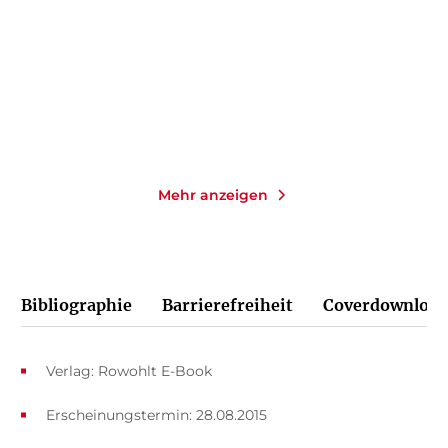
E-Book
E-Book
9,99
€
*
9,99
€
*
Merken
Merken
Mehr anzeigen
Bibliographie
Barrierefreiheit
Coverdownload
Verlag: Rowohlt E-Book
Erscheinungstermin: 28.08.2015