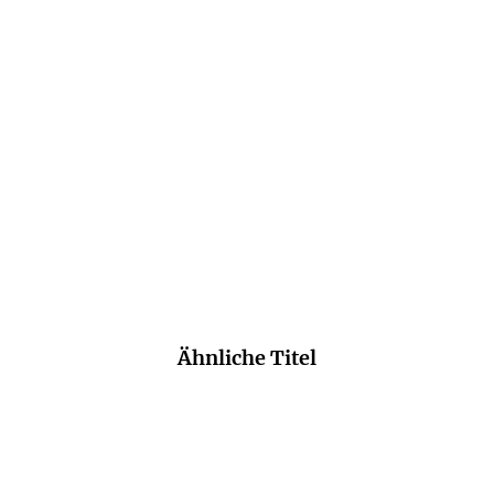
SEAN MCCABE
Der Aufstand
E-Book
9,99
€
*
Merken
Ähnliche Titel
NEU
NEU