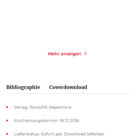
Taschenbuch
Taschenbuch
14,00
€
*
14,00
€
*
Merken
Merken
Mehr anzeigen
Bibliographie
Coverdownload
Verlag: Rowohlt Repertoire
Erscheinungstermin: 18.12.2018
Lieferstatus: Sofort per Download lieferbar