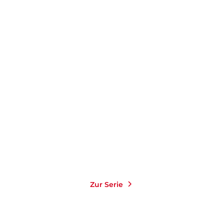
HANS RATH
EDGAR RAI
Bullenbrüder: Tote haben
keine Feri ...
Taschenbuch
10,00
€
*
Merken
Zur Serie