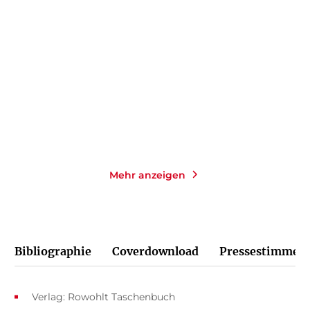
Strandopfer
Hinter dem Nebel
Taschenbuch mit Klappen
Gebundene Ausgabe
14,00
€
*
25,00
€
*
Merken
Merken
Mehr anzeigen
Bibliographie
Coverdownload
Pressestimmen
Verlag: Rowohlt Taschenbuch