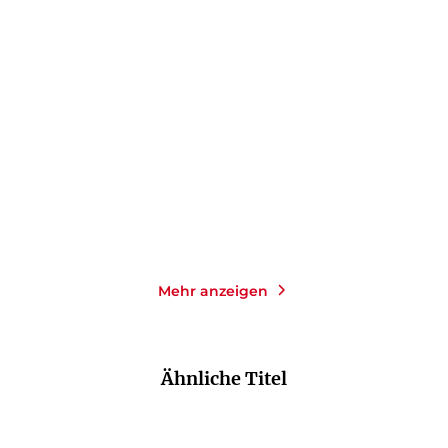
EDGAR RAI
HANS RATH
RITA FALK
HANS RATH
...
Bullenbrüder: Tote haben
Ist das schön hier!
keine Freu ...
Taschenbuch
E-Book
16,00
€
*
1,99
€
*
Merken
Merken
Mehr anzeigen
Ähnliche Titel