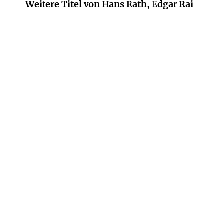
Weitere Titel von Hans Rath, Edgar Rai
HANS RATH
EDGAR RAI
HANS RATH
Bullenbrüder: Tote haben
Halb so wild
keine Feri ...