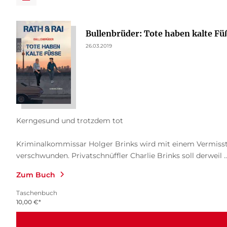
Bullenbrüder: Tote haben kalte Fü
26.03.2019
Kerngesund und trotzdem tot
Kriminalkommissar Holger Brinks wird mit einem Vermissten
verschwunden. Privatschnüffler Charlie Brinks soll derweil ..
Zum Buch
Taschenbuch
10,00
€
*