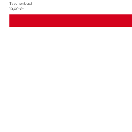
Taschenbuch
10,00
€
*