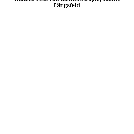
Längsfeld
BALD
EMILY DUNLAY
ALAIN DE BOTTON
Die zwei Leben der Helen
A Therapeutic Journey