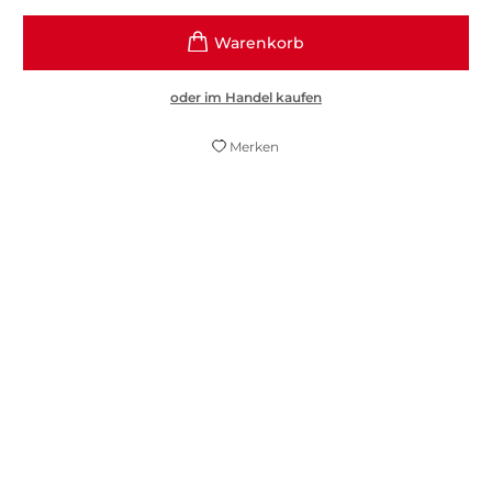
oder im Handel kaufen
Merken
Karin Kuschiks griffige Aussagen lassen
sich direkt im Alltag erproben und bringen
uns dem Ziel innerer Souveränität und
Klarheit näher.
Sarah Klüss,
Flow, 27. April 2022