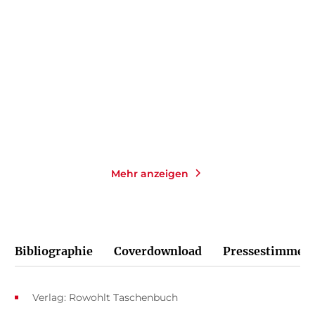
Das 6-Minuten-Tagebuch
We Can Do Hard Things
«Art Edition ...
Gebundene Ausgabe
Gebundene Ausgabe
29,90
€
*
28,00
€
*
Merken
Merken
Mehr anzeigen
Bibliographie
Coverdownload
Pressestimmen
Verlag: Rowohlt Taschenbuch