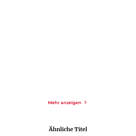
SIMON BECKETT
JEN BESSER
SHANA FESTE
Knochenkälte
Dirty Diana: Die Antwort
Gebundene Ausgabe
Paperback
26,00
€
*
16,00
€
*
Merken
Merken
Mehr anzeigen
Ähnliche Titel