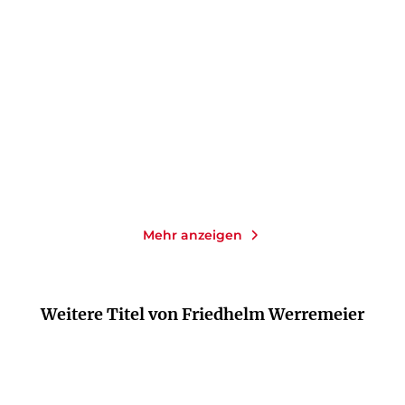
Platzverweis für Trimmel
Ein EKG für Trimmel
E-Book
E-Book
9,99
€
*
9,99
€
*
Merken
Merken
Mehr anzeigen
Weitere Titel von Friedhelm Werremeier