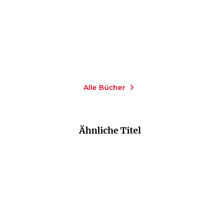
E-Book
E-Book
9,99
€
*
9,99
€
*
Merken
Merken
Alle Bücher
Ähnliche Titel
NEU