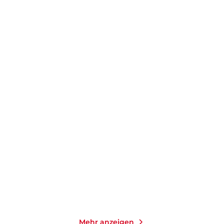
FRIEDHELM WERREMEIER
FRIEDHELM WERREMEIER
Platzverweis für Trimmel
Ein EKG für Trimmel
E-Book
E-Book
9,99
€
*
9,99
€
*
Merken
Merken
Mehr anzeigen