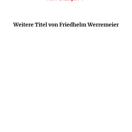
Weitere Titel von Friedhelm Werremeier
FRIEDHELM WERREMEIER
FRIEDHELM WERREMEIER