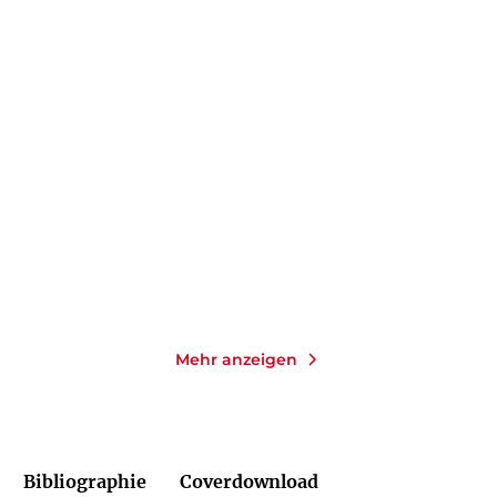
FRANK GOLDAMMER
CHRISTOFFER CARLSSON
Strandopfer
Hinter dem Nebel
Taschenbuch mit Klappen
Gebundene Ausgabe
14,00
€
*
25,00
€
*
Merken
Merken
Mehr anzeigen
Bibliographie
Coverdownload