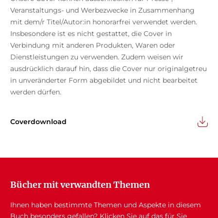
Veranstaltungs- und Werbezwecke in Zusammenhang
mit dem/r Titel/Autor:in honorarfrei verwendet werden.
Insbesondere ist es nicht gestattet, die Cover in
Verbindung mit anderen Produkten, Waren oder
Dienstleistungen zu verwenden. Zudem weisen wir
ausdrücklich darauf hin, dass die Cover nur originalgetreu
in unveränderter Form abgebildet und nicht bearbeitet
werden dürfen.
Coverdownload
Bücher mit verwandten Themen
Ihnen haben bestimmte Themen und Aspekte in diesem
Buch besonders gefallen? Klicken Sie auf das für Sie