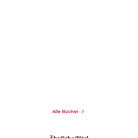
FRIEDHELM WERREMEIER
FRIEDHELM WERREMEIER
Taxi nach Leipzig
Trimmel macht ein Faß
auf
E-Book
E-Book
9,99
€
*
9,99
€
*
Merken
Merken
Alle Bücher