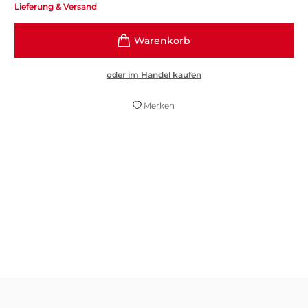
Lieferung & Versand
oder im Handel kaufen
Merken
Das Buch fühlt sich wie ein ehrliches
Gespräch mit einer guten Freundin an.
Anna-Maria Lenz,
ekz Bibliotheksservice, 26. Mai 2026