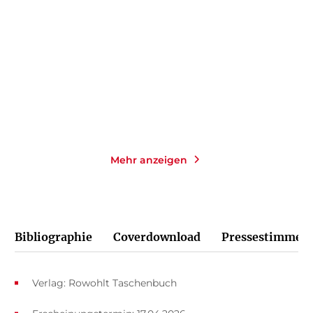
Woman on Fire (signierte
Endometriose – Alles,
Ausgabe)
was du wirkli ...
Paperback
Taschenbuch
16,00
€
*
12,00
€
*
Merken
Merken
Mehr anzeigen
Bibliographie
Coverdownload
Pressestimmen
Verlag: Rowohlt Taschenbuch