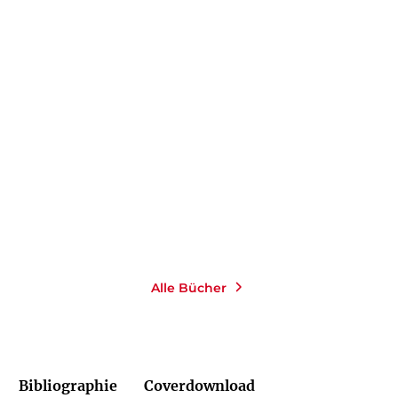
KELLY MORAN
Redwood-Love-Trilogie:
3in1-Bundle
E-Book
19,99
€
*
Merken
Alle Bücher
Bibliographie
Coverdownload