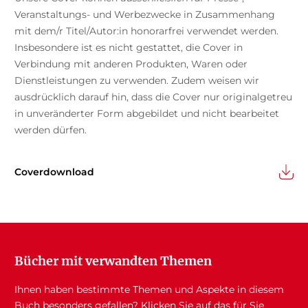
Veranstaltungs- und Werbezwecke in Zusammenhang
mit dem/r Titel/Autor:in honorarfrei verwendet werden.
Insbesondere ist es nicht gestattet, die Cover in
Verbindung mit anderen Produkten, Waren oder
Dienstleistungen zu verwenden. Zudem weisen wir
ausdrücklich darauf hin, dass die Cover nur originalgetreu
in unveränderter Form abgebildet und nicht bearbeitet
werden dürfen.
Coverdownload
Bücher mit verwandten Themen
Ihnen haben bestimmte Themen und Aspekte in diesem
Buch besonders gefallen? Klicken Sie auf das für Sie