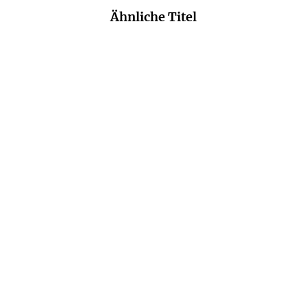
Ähnliche Titel
MELANIE SWEENEY
FRANZI KOPKA
Botanic Hearts
Cosy Secrets – Der
kupferne Schlüss ...