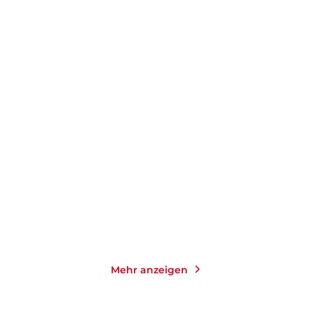
JAN-UWE ROGGE
JOACHIM BRAUN
KIRSTEN
KHASCHEI
Pubertät
Mädchen in der Pubertät
E-Book
Taschenbuch
1,99
€
*
14,00
€
*
Merken
Merken
Mehr anzeigen