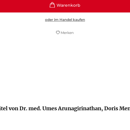
oder im Handel kaufen
Merken
«Dr. Umes klagt nicht an, sondern klärt auf.»
Saale Zeitung, 30. Juni 2022
itel von Dr. med. Umes Arunagirinathan, Doris Me