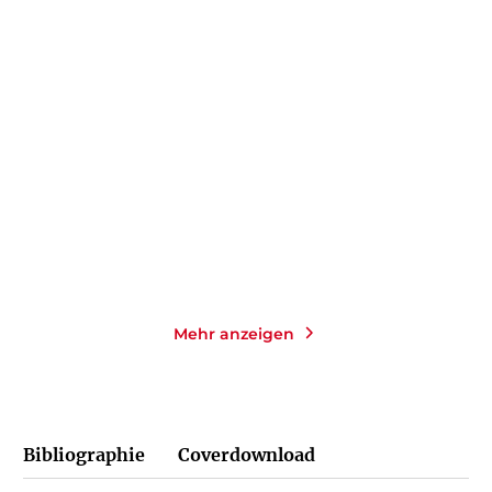
ANIKA LANDSTEINER
JULIA KORBIK
Sorry not sorry
Schwestern
Paperback
Gebundene Ausgabe
20,00
€
*
25,00
€
*
Merken
Merken
Mehr anzeigen
Bibliographie
Coverdownload