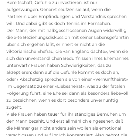
Bereitschaft, Gefühle zu investieren, ist nur
aufgezwungen. Genervt seufzen sie auf, wenn die
Partnerin über Empfindungen und Verständnis sprechen
will. Und dabei gibt es doch Tennis im Fernsehen.
Der Mann, der mit halbgeschlossenen Augen widerwillig
die x-te Beziehungsdiskussion mit seiner Lebensgefährtin
über sich ergehen läßt, erinnert er nicht an die
viktorianische Ehefrau, die «an England dachte», wenn sie
sich den unverständlichen Bedürfnissen ihres Ehemannes
unterwarf? Frauen haben Schwierigkeiten, das zu
akzeptieren; denn auf die Gefühle kommt es doch an,
oder? Abschätzig sprechen sie von einer «Vernunftheirat»
im Gegensatz zu einer «Liebesheirat», was zu der fatalen
Folgerung führt, eine Ehe sei dann als besonders liebevoll
zu bezeichnen, wenn es dort besonders unvernünftig
zugeht.
Viele Frauen haben teuer für ihr ständiges Bemühen um
den Mann bezahlt. Und erst allmählich eingesehen, daß
die Männer gar nicht anders sein wollen als emotional
verschlossen und auf ihr Ich konzentriert. Also nehmt die