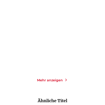
CHERYL BENARD
EDIT
CHERYL BENARD
EDIT
SCHLAFFER
SCHLAFFER
Das Gewissen der Männer
Die ganz gewöhnliche
Gewalt in der ...
E-Book
E-Book
9,99
€
*
9,99
€
*
Merken
Merken
Mehr anzeigen
Ähnliche Titel