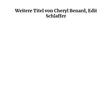
Weitere Titel von Cheryl Benard, Edit
Schlaffer
CHERYL BENARD
EDIT
CHERYL BENARD
EDIT
SCHLAFFER
SCHLAFFER