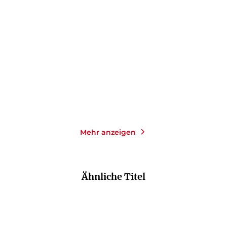
Mary Ann im Herbst
Michael Tolliver lebt
Taschenbuch
Taschenbuch
15,00
€
*
15,00
€
*
Merken
Merken
Mehr anzeigen
Ähnliche Titel