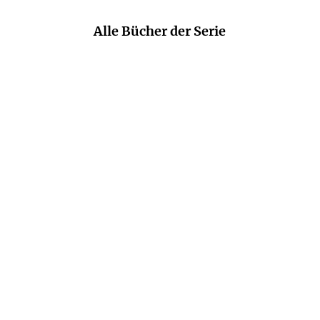
Alle Bücher der Serie
ARMISTEAD MAUPIN
ARMISTEAD MAUPIN
Stadtgeschichten
Mehr Stadtgeschichten