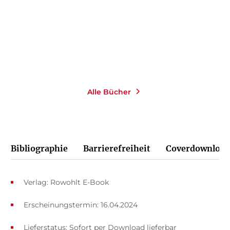
Taschenbuch
Taschenbuch mit Klappen
14,00
€
*
15,00
€
*
Merken
Merken
Alle Bücher
Bibliographie
Barrierefreiheit
Coverdownload
Verlag: Rowohlt E-Book
Erscheinungstermin: 16.04.2024
Lieferstatus: Sofort per Download lieferbar