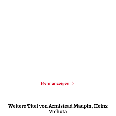
ARMISTEAD MAUPIN
ARMISTEAD MAUPIN
Noch mehr
Tollivers Reisen
Stadtgeschichten
Taschenbuch
Taschenbuch
14,00
€
*
14,00
€
*
Merken
Merken
Mehr anzeigen
Weitere Titel von Armistead Maupin, Heinz
Vrchota