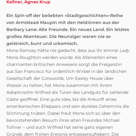
Kellner
Agnes Krup
Ein Spin-off der beliebten «Stadtgeschichten»-Reihe
von Armistead Maupin mit den Held:innen aus der
Barbary Lane: Alte Freunde.
Ein neues Land.
Ein letztes
großes Abenteuer. Die Neunziger waren nie so
geistreich, bunt und urkomisch.
Mona Ramsey hätte nie gedacht, dass aus ihr einmal
Lady
Mona Roughton werden würde. Als Alleinerbin eines
charmanten britischen Anwesens sorgt die Freigeistin
aus San Francisco für ordentlich Wirbel in der ländlichen
Gesellschaft der Cotswolds. Um Easley House über
Wasser zu halten, hat Mona zusammen mit ihrem
Adoptivsohn Wilfred die Türen des Landguts für zahlende
Gäste geöffnet. Eine gute Idee, bis die Ankunft eines
amerikanischen Ehepaars und sein dunkles Geheimnis die
Stimmung trüben. Dabei freut Mona sich so über den
bevorstehenden Besuch ihres alten Freundes Michael
Tolliver – und auch Wilfred hat seine ganz eigenen
Gründe, dem frohen Ereignis entgegenzufiebern. Die