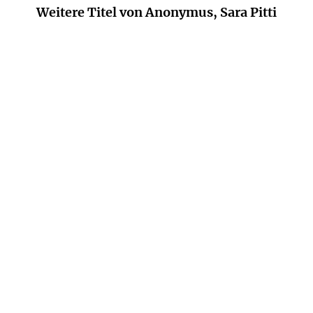
Weitere Titel von Anonymus, Sara Pitti
JORGE RICARDO GOMEZ
PIERRE DU BOURDEL
Massimissa
Mademoiselle und ihre
Freundinnen