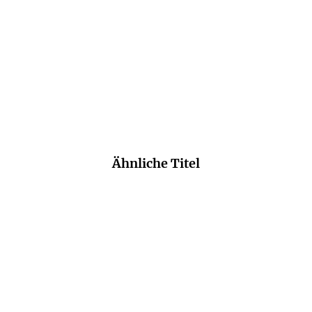
E-Book
E-Book
9,99
€
*
9,99
€
*
Merken
Merken
Ähnliche Titel
NEU
NEU