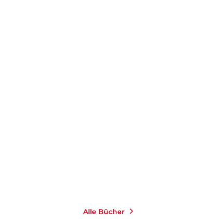
KARL LAUTERBACH
Bevor es zu spät ist
Gebundene Ausgabe
22,00
€
*
Merken
Alle Bücher