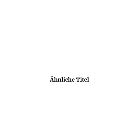
aussagekräftige Interviews mit Politikern
aus der ersten Reihe, ausgezeichnete
Analysen. Rundum empfehlenswert.
Das Parlament, 23. Mai 2022
Ähnliche Titel