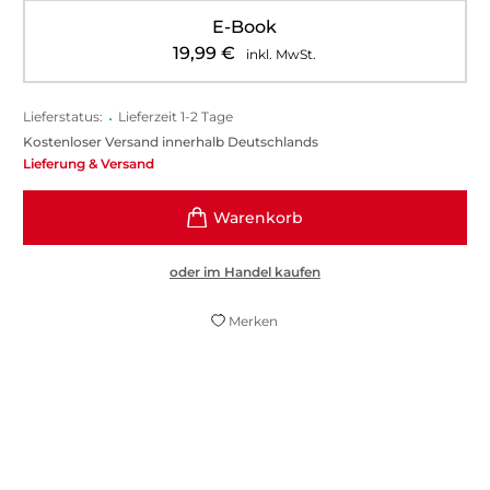
E-Book
19,99
€
inkl. MwSt.
Lieferstatus:
•
Lieferzeit 1-2 Tage
Kostenloser Versand innerhalb Deutschlands
Lieferung & Versand
oder im Handel kaufen
Merken
So muss ein politisches Buch sein –
exzellent recherchiert, viele