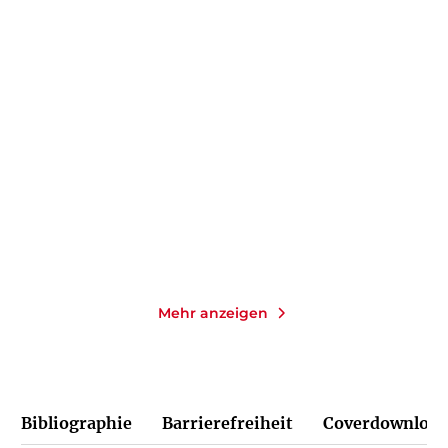
FERNANDA EBERSTADT
KLAUS MANN
Celia
Der fromme Tanz
E-Book
Taschenbuch
9,99
€
*
14,00
€
*
Merken
Merken
Mehr anzeigen
Bibliographie
Barrierefreiheit
Coverdownload