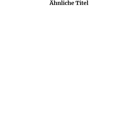
Ähnliche Titel
HILTRUD LEENDERS
KATHY HEPINSTALL
Pfaffs Hof
Alles über Polly