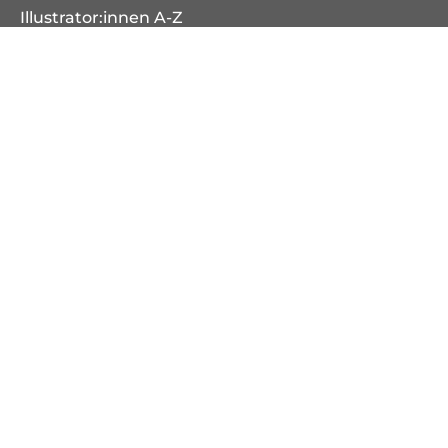
Illustrator:innen A-Z
Veranstaltungen
Bücher
Neuheiten
Erscheint demnächst
Bestseller
Serien
Literatur & Unterhaltung