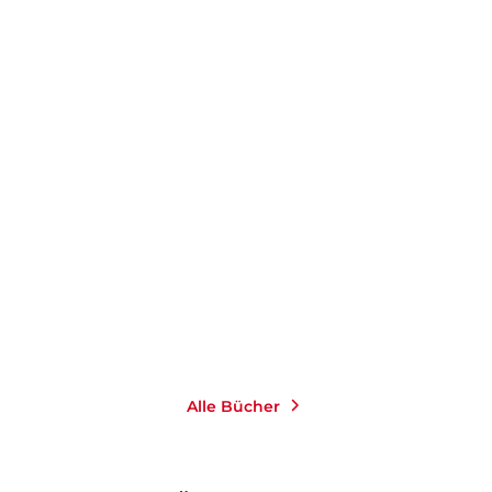
ANDREAS MARTIN
WIDMANN
Messias
E-Book
9,99
€
*
Merken
Alle Bücher