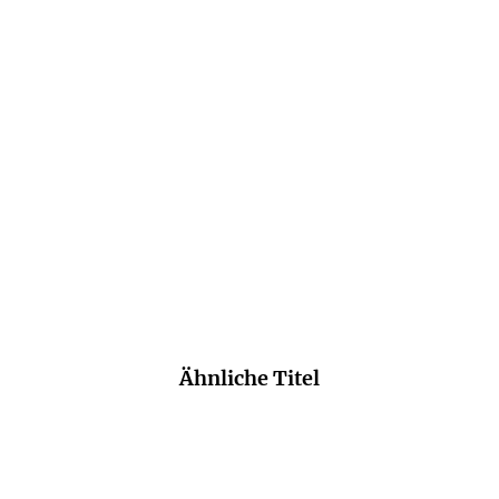
Ein wunderschönes Buch über die
zwanziger und dreißiger Jahre in Paris.
Brigitte
Ähnliche Titel