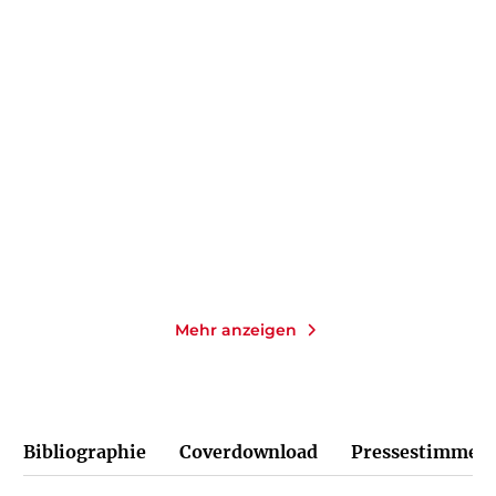
EIKO
ANDREAS SCHWARZ
Easy Splits
Astralreisen
E-Book
Taschenbuch
9,99
€
*
14,00
€
*
Im Handel kaufen
Merken
Merken
Mehr anzeigen
Bibliographie
Coverdownload
Pressestimmen