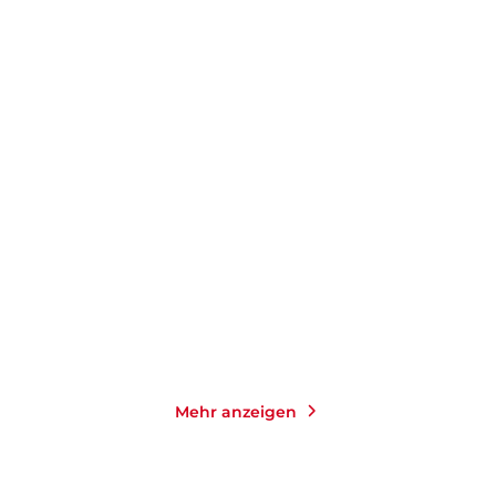
ALEX LOYD
NAOMI WOLF
Innere Heilung: Der neue
Vagina
Healing Co ...
E-Book
Taschenbuch
9,99
€
*
12,00
€
*
Merken
Merken
Mehr anzeigen