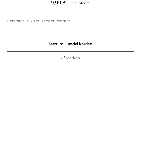
9,99
€
inkl. MwSt.
Lieferstatus:
•
Im Handel lieferbar
Jetzt im Handel kaufen
Merken
Dr. Alex Loyd hat die ultimative
Heilmethode entwickelt – sie ist
revolutionär. Der einfachste Weg, gesund
zu werden und es zu bleiben.
Marc Victor Hansen