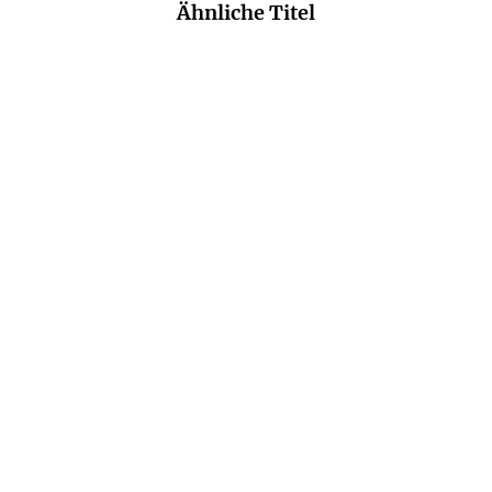
Ähnliche Titel
ELIAS BAAR
ELIAS BAAR
The Anger Book
The Sadness Book