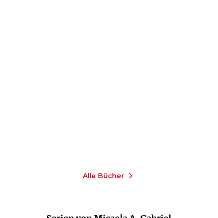
MICAELA A. GABRIEL
Die Frauen vom
Reichstag: Stimmen d ...
Paperback
16,00
€
*
Merken
Alle Bücher