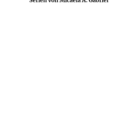
Serien von Micaela A. Gabriel
Die
Parlamentarierinnen-
Reihe