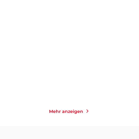
HORST EVERS
HORST EVERS
CORDULA
STRATMANN
...
Bumm!
Und sie bewegt sich doch!
Taschenbuch
Paperback
13,00
€
*
20,00
€
*
Merken
Merken
Mehr anzeigen