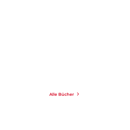
CLAUDE LANZMANN
CLAUDE LANZMANN
Der patagonische Hase
Shoah
Taschenbuch
Taschenbuch
16,00
€
*
9,99
€
*
Merken
Merken
Alle Bücher