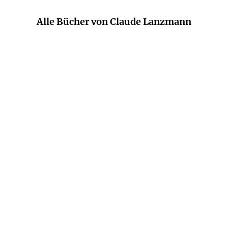
Alle Bücher von Claude Lanzmann
CLAUDE LANZMANN
CLAUDE LANZMANN
Der Letzte der
Das Grab des göttlichen