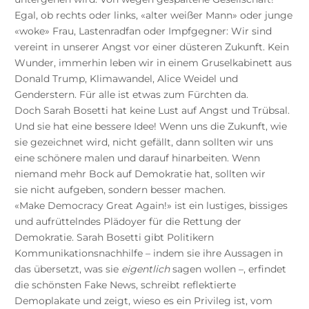
Egal, ob rechts oder links, «alter weißer Mann» oder junge
«woke» Frau, Lastenradfan oder Impfgegner: Wir sind
vereint in unserer Angst vor einer düsteren Zukunft. Kein
Wunder, immerhin leben wir in einem Gruselkabinett aus
Donald Trump, Klimawandel, Alice Weidel und
Genderstern. Für alle ist etwas zum Fürchten da.
Doch Sarah Bosetti hat keine Lust auf Angst und Trübsal.
Und sie hat eine bessere Idee! Wenn uns die Zukunft, wie
sie gezeichnet wird, nicht gefällt, dann sollten wir uns
eine schönere malen und darauf hinarbeiten. Wenn
niemand mehr Bock auf Demokratie hat, sollten wir
sie nicht aufgeben, sondern besser machen.
«Make Democracy Great Again!» ist ein lustiges, bissiges
und aufrüttelndes Plädoyer für die Rettung der
Demokratie. Sarah Bosetti gibt Politikern
Kommunikationsnachhilfe – indem sie ihre Aussagen in
das übersetzt, was sie
eigentlich
sagen wollen –, erfindet
die schönsten Fake News, schreibt reflektierte
Demoplakate und zeigt, wieso es ein Privileg ist, vom