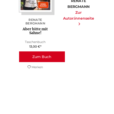
RENATE
of technologies used.
BERGMANN
Powered by
Zur
Usercentrics Consent Management
Autor:innenseite
RENATE
Platform
BERGMANN
Aber bitte mit
Sahne!
Taschenbuch
13,00
€
*
Zum Buch
Merken