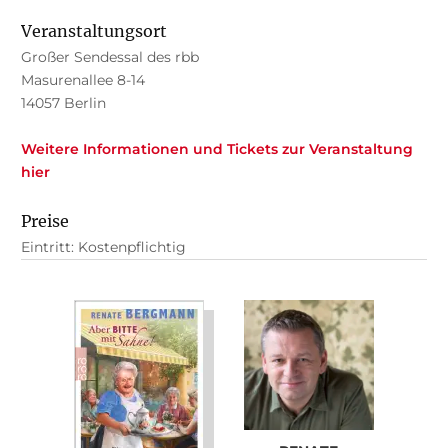
Veranstaltungsort
Großer Sendessal des rbb
Masurenallee 8-14
14057 Berlin
Weitere Informationen und Tickets zur Veranstaltung
hier
Preise
Eintritt: Kostenpflichtig
We need your consent to load the
Google Maps service!
This content is not permitted to load due to
trackers that are not disclosed to the visitor.
The website owner needs to setup the site
with their CMP to add this content to the list