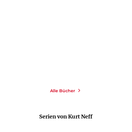
VLADIMIR NABOKOV
DIETER E. ZIMMER
Deutliche Worte
Gebundene Ausgabe
27,00
€
*
Merken
Alle Bücher
Serien von Kurt Neff