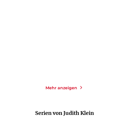
SIMONE DE BEAUVOIR
SIMONE DE BEAUVOIR
SYLVIE LE BON DE
BEAUVOIR
Briefe an Sartre
Mißverständnisse an der
Moskwa
Taschenbuch
Taschenbuch
22,00
€
*
4,90
€
*
Im Handel kaufen
Merken
Merken
Mehr anzeigen
Serien von Judith Klein