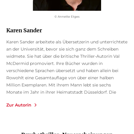
© Annette Etges
Karen Sander
Karen Sander arbeitete als Übersetzerin und unterrichtete
an der Universität, bevor sie sich ganz dem Schreiben
widmete. Sie hat über die britische Thriller-Autorin Val
McDermid promoviert. Ihre Bücher wurden in
verschiedene Sprachen übersetzt und haben allein bei
Rowohlt eine Gesamtauflage von über einer halben
Million Exemplaren. Mit ihrem Mann lebt sie sechs
Monate im Jahr in ihrer Heimatstadt Düsseldorf. Die
anderen sechs Monate reist sie durch die Welt und
Zur Autorin
schreibt darüber auf ihrem Blog.
Mehr unter: writearoundtheworld.de