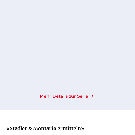
KAREN SANDER
Die Tiefe: Verloren
Taschenbuch mit Klappen
14,00
€
*
Merken
Mehr Details zur Serie
«Stadler & Montario ermitteln»