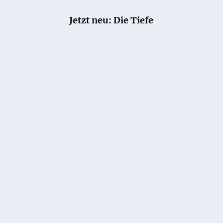
Jetzt neu: Die Tiefe
KAREN SANDER
KAREN SANDER
Die Tiefe: Versunken
Die Tiefe: Verblendet