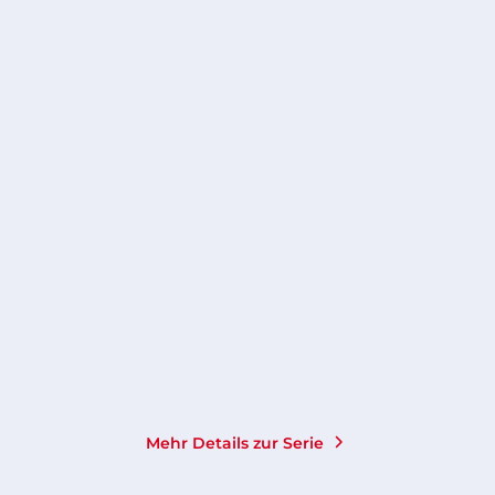
KAREN SANDER
Der Sturm: Vernichtet
Taschenbuch mit Klappen
14,00
€
*
Merken
Mehr Details zur Serie