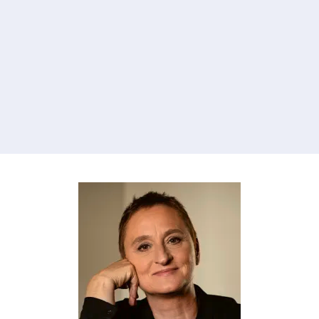
Augen
Taschenbuch
10,00
€
*
Im Handel kaufen
Merken