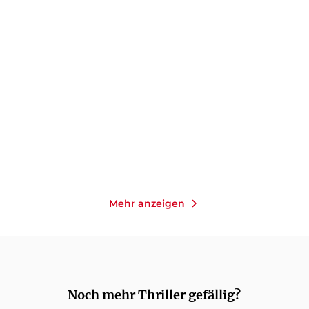
TILL RAETHER
KAREN SANDER
Meeresdunkel
Die Tiefe: Verblendet
Paperback
Taschenbuch mit Klappen
18,00
€
*
14,00
€
*
Merken
Merken
Mehr anzeigen
Noch mehr Thriller gefällig?