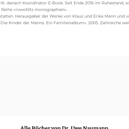
t, danach Koordinator E-Book. Seit Ende 2016 im Ruhestand, wei
r Reihe «rowohlts monographien».
stalten. Herausgeber der Werke von Klaus und Erika Mann und vo
 «Die Kinder der Manns. Ein Familienalbum», 2005. Zahlreiche we
Alle Bücher von Dr. Uwe Naumann