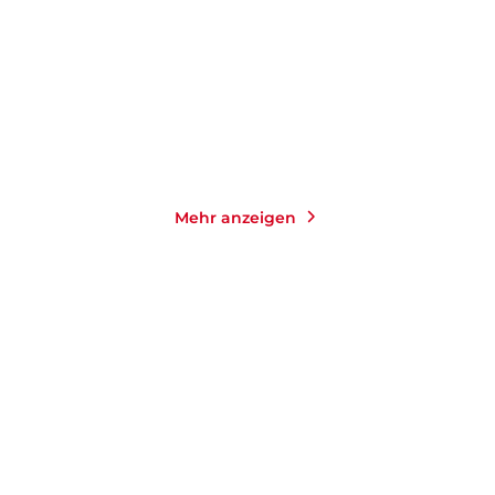
Gebundene Ausgabe
Taschenbuch
24,00
€
*
14,00
€
*
Merken
Merken
Mehr anzeigen