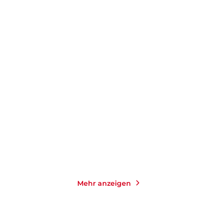
BERNHARD AICHNER
BERNHARD AICHNER
Totenfrau - Die Rache
Totenfrau - Das Haus
Taschenbuch
Taschenbuch
14,00
€
*
14,00
€
*
Merken
Merken
Mehr anzeigen