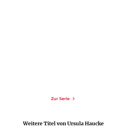
URSULA HAUCKE
URSULA HAUCKE
«Papa, Charly hat gesagt
«Papa, Charly hat gesagt
…»
…»
E-Book
E-Book
9,99
€
*
9,99
€
*
Merken
Merken
Zur Serie
Weitere Titel von Ursula Haucke