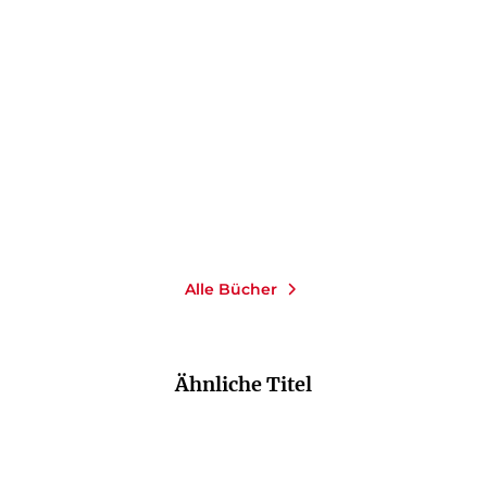
URSULA HAUCKE
«Papa, Charly hat gesagt
…»
E-Book
9,99
€
*
Merken
Alle Bücher
Ähnliche Titel