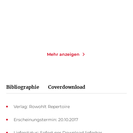
Taschenbuch
E-Book
12,00
€
*
9,99
€
*
Merken
Merken
Mehr anzeigen
Bibliographie
Coverdownload
Verlag: Rowohlt Repertoire
Erscheinungstermin: 20.10.2017
Lieferstatus: Sofort per Download lieferbar