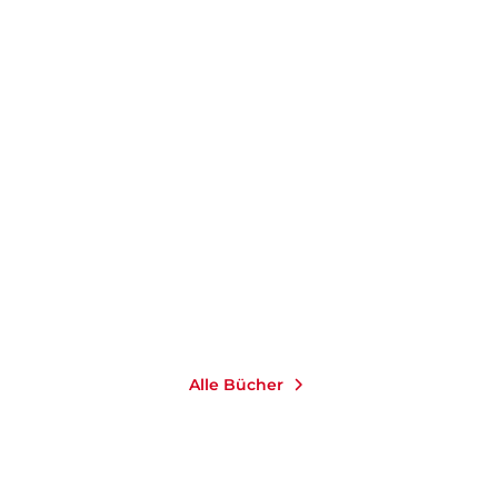
CLAUS HIPP
Agenda Mensch
E-Book
9,99
€
*
Merken
Alle Bücher