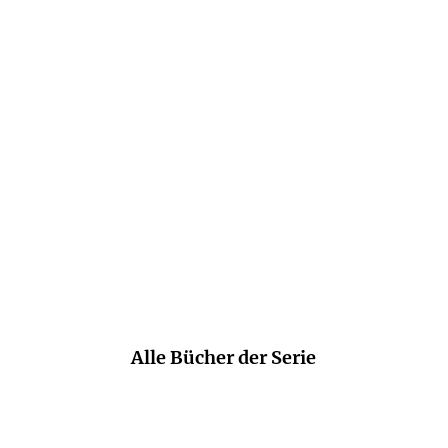
Ein sehr eindrücklicher Einblick in die
politische Situation und das Leben der
Bürger in der DDR, gut recherchiert und
bedrückend anschaulich geschildert,
fesselnd und informativ!
Barbara Scheele,
buechertreff.de, 17. Mai 2022
Alle Bücher der Serie