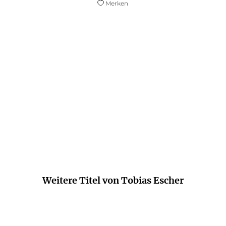
Merken
ehr als nur 22 Spieler auf dem Rasen sehen, sondern
n deutschen Fußballkenner geben, der von Spieltakt
Berliner Zeitung
Weitere Titel von Tobias Escher