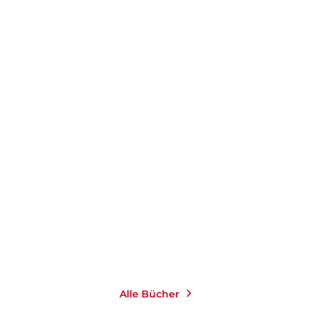
THOMAS STEINFELD
THOMAS STEINFELD
Rauschen in der Nacht
Italien
Gebundene Ausgabe
Paperback
26,00
€
*
25,00
€
*
Merken
Merken
Alle Bücher