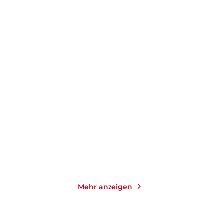
MICHAEL MAAR
MICHAEL TÖTEBERG
ALEXANDRA VASA
Das Blaubartzimmer
Ich gehe in ein anderes
Blau
Gebundene Ausgabe
Gebundene Ausgabe
22,00
€
*
35,00
€
*
Merken
Merken
Mehr anzeigen