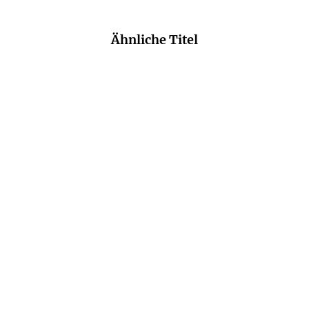
Ähnliche Titel
HELMUT LETHEN
TOBIAS RÜTHER