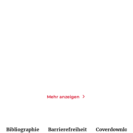
TILL RAETHER
KAREN SANDER
Meeresdunkel
Die Tiefe: Verblendet
Paperback
Taschenbuch mit Klappen
18,00
€
*
14,00
€
*
Merken
Merken
Mehr anzeigen
Bibliographie
Barrierefreiheit
Coverdownload