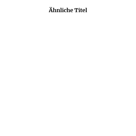
Ähnliche Titel
NEU
REBECCA TAYLOR MCKAY
KAREN SANDER
Er lügt
Die Tiefe: Verloren