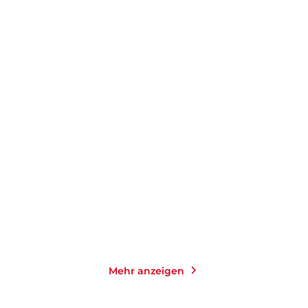
ALEX SMITH
ALEX SMITH
Die Stimmen, die dich
Die Angst, die niemals
rufen
endet
Taschenbuch
Taschenbuch
14,00
€
*
14,00
€
*
Merken
Merken
Mehr anzeigen