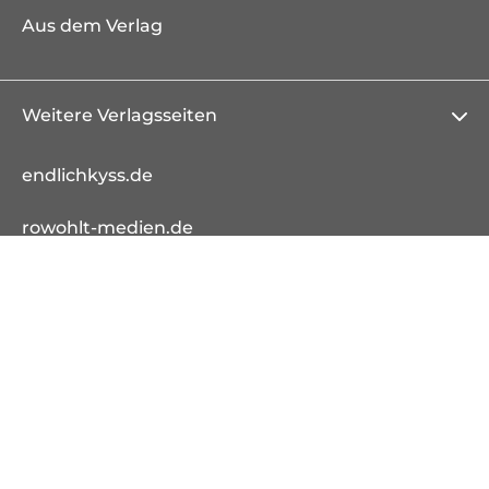
Aus dem Verlag
Weitere Verlagsseiten
endlichkyss.de
rowohlt-medien.de
rowohlt-theaterverlag.de
Kostenloser
Schnelle
Sofort-Download
Versand
Lieferung
von E-Books