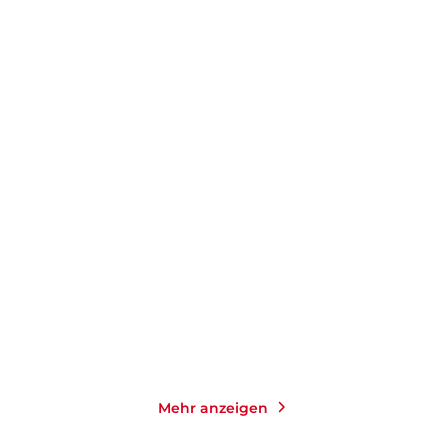
MAUDE MIHAMI
AURÉLIE VALOGNES
Zehn Wünsche für Alfréd
Die Schwiegertöchter des
Monsieur L ...
E-Book
E-Book
9,99
€
*
4,99
€
*
Merken
Merken
Mehr anzeigen