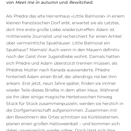
von
Meet me in autumn
und
Rewitched.
Als Phèdre das alte Herrenhaus «Little Balmoral» in einem
kleinen französischen Dorf erbt, erwartet sie als Letztes,
dort ihre erste große Liebe wiederzutreffen. Adam ist
mittlerweile Journalist und recherchiert für einen Artikel
über vermeintliche Spukhäuser. Little Balmoral ein
Spukhaus? Niemals! Auch wenn in den Mauern definitiv
noch der Geist ihrer Jugendliebe wohnt. Damals hatten
sich Phèdre und Adam überstürzt trennen müssen, als
Phèdres Mutter nach Kanada auswanderte. Phèdre
hinterließ Adam einen Brief, der allerdings nie bei ihm
ankam. Erst jetzt, neun Jahre später, finden sie immer
wieder Teile dieses Briefes in dem alten Haus. Während
sie ihn über einige magische Herbstwochen hinweg
Stück für Stück zusammenpuzzeln, werden sie herzlich in
die Dorfgemeinschaft aufgenommen. Zusammen mit
den Bewohnern des Ortes schnitzen sie Kürbislaternen,
planen einen großen Halloweenball – und kommen sich
dabei unweigerlich wieder näher. Doch lässt sich ihre