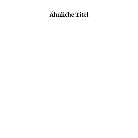
Ähnliche Titel
ANNE BARNS
Apfelkuchen am Meer