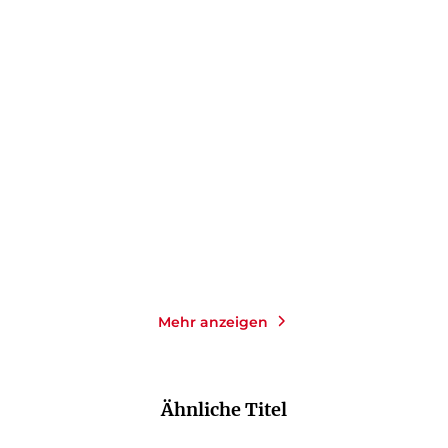
MAUDE MIHAMI
AURÉLIE VALOGNES
Zehn Wünsche für Alfréd
Die Schwiegertöchter des
Monsieur L ...
E-Book
E-Book
9,99
€
*
4,99
€
*
Merken
Merken
Mehr anzeigen
Ähnliche Titel