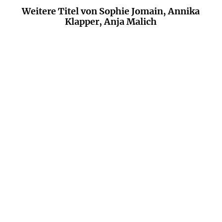
Weitere Titel von Sophie Jomain, Annika
Klapper, Anja Malich
PAULINE HARMANGE
PAMELA PAUL
MARIA
RUSSO
Bis zum Frühling
Lesen macht stark