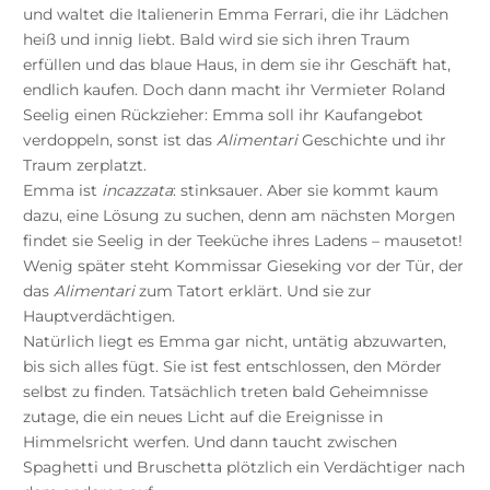
und waltet die Italienerin Emma Ferrari, die ihr Lädchen
heiß und innig liebt. Bald wird sie sich ihren Traum
erfüllen und das blaue Haus, in dem sie ihr Geschäft hat,
endlich kaufen. Doch dann macht ihr Vermieter Roland
Seelig einen Rückzieher: Emma soll ihr Kaufangebot
verdoppeln, sonst ist das
Alimentari
Geschichte und ihr
Traum zerplatzt.
Emma ist
incazzata
: stinksauer. Aber sie kommt kaum
dazu, eine Lösung zu suchen, denn am nächsten Morgen
findet sie Seelig in der Teeküche ihres Ladens – mausetot!
Wenig später steht Kommissar Gieseking vor der Tür, der
das
Alimentari
zum Tatort erklärt. Und sie zur
Hauptverdächtigen.
Natürlich liegt es Emma gar nicht, untätig abzuwarten,
bis sich alles fügt. Sie ist fest entschlossen, den Mörder
selbst zu finden. Tatsächlich treten bald Geheimnisse
zutage, die ein neues Licht auf die Ereignisse in
Himmelsricht werfen. Und dann taucht zwischen
Spaghetti und Bruschetta plötzlich ein Verdächtiger nach