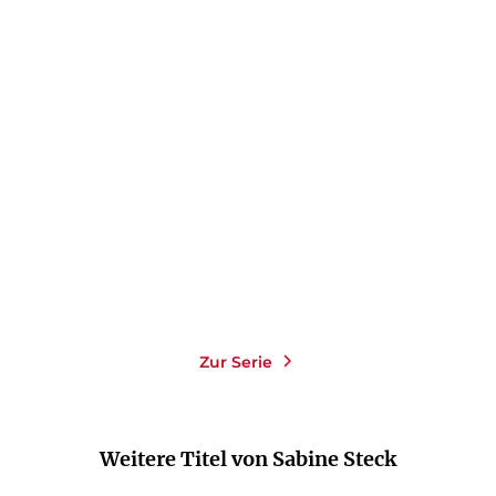
SABINE STECK
SABINE STECK
Mörderische Delikatessen
Mord nach Rezept
Taschenbuch
Taschenbuch
14,00
€
*
14,00
€
*
Merken
Merken
Zur Serie
Weitere Titel von Sabine Steck