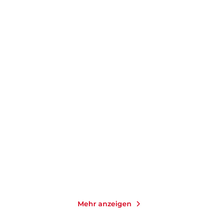
FRANK GOLDAMMER
CHRISTOFFER CARLSSON
Strandopfer
Hinter dem Nebel
Taschenbuch mit Klappen
Gebundene Ausgabe
14,00
€
*
25,00
€
*
Merken
Merken
Mehr anzeigen