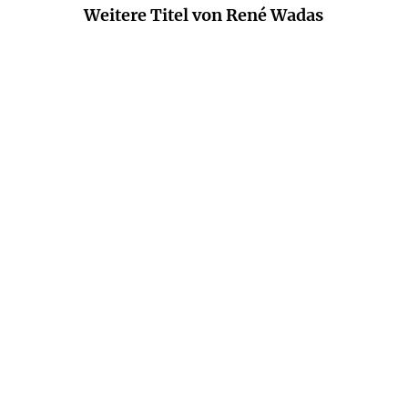
Weitere Titel von René Wadas
RENÉ WADAS
RENÉ WADAS
Der große Wadas
Mit dem Pflanzenarzt
durchs Gartenj ...