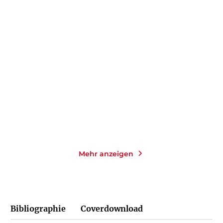
RENÉ WADAS
RENÉ WADAS
Der Pflanzenarzt:
Der Pflanzenarzt: Ein
Glückliche und ge ...
gesunder Gart ...
E-Book
Taschenbuch
9,99
€
*
12,00
€
*
Merken
Merken
Mehr anzeigen
Bibliographie
Coverdownload