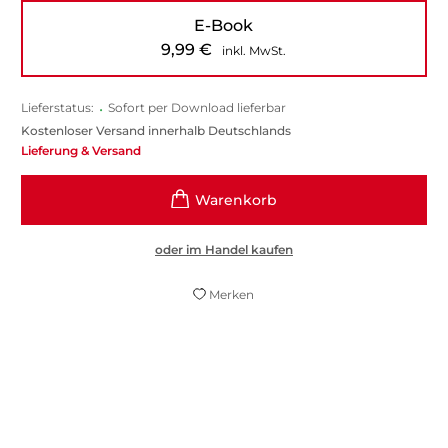
E-Book
9,99
€
inkl. MwSt.
Lieferstatus:
•
Sofort per Download lieferbar
Kostenloser Versand innerhalb Deutschlands
Lieferung & Versand
oder im Handel kaufen
Merken
Ein liebevoller Wohlfühlroman mit Humor,
Nostalgie und ganz viel Oma-Charme (...)
eines, das mit Kännchen Kaffee, Waffelduft