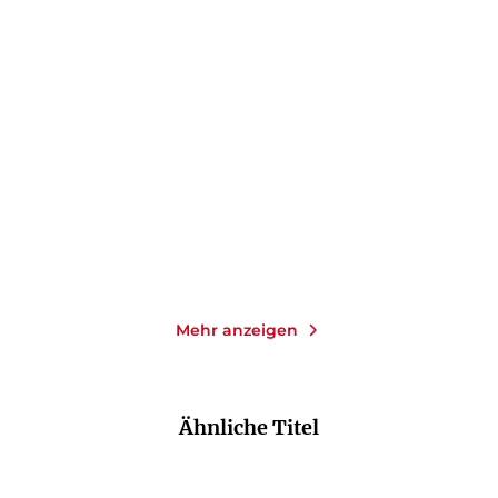
RENATE BERGMANN
RENATE BERGMANN
Ich bin nicht süß, ich hab
Die Reste frieren wir ein
bloß Zuc ...
Gebundene Ausgabe
Taschenbuch
14,00
€
*
12,00
€
*
Merken
Merken
Mehr anzeigen
Ähnliche Titel