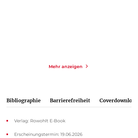
fragen
Taschenbuch
Taschenbuch
12,00
€
*
13,00
€
*
Merken
Merken
Mehr anzeigen
Bibliographie
Barrierefreiheit
Coverdownload
Verlag: Rowohlt E-Book
Erscheinungstermin: 19.06.2026