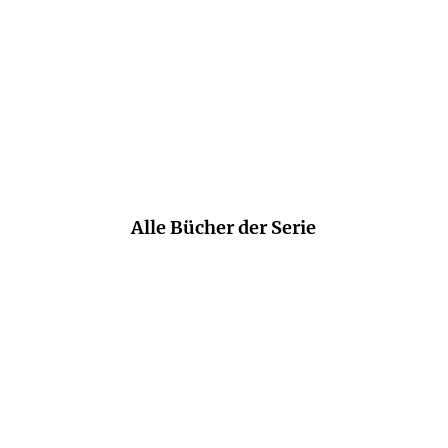
und einem Augenzwinkern glücklich
macht.
@wildeskopfkino (Instagram), 19. Juni 2026
Alle Bücher der Serie