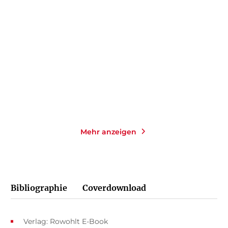
Umweg zum Sommer
Fleisch ist mein Gemüse
Taschenbuch mit Klappen
Taschenbuch mit Klappen
16,00
€
*
15,00
€
*
Merken
Merken
Mehr anzeigen
Bibliographie
Coverdownload
Verlag: Rowohlt E-Book