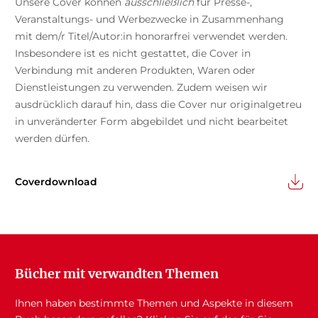
Unsere Cover können
ausschließlich
für Presse-,
Veranstaltungs- und Werbezwecke in Zusammenhang
mit dem/r Titel/Autor:in honorarfrei verwendet werden.
Insbesondere ist es nicht gestattet, die Cover in
Verbindung mit anderen Produkten, Waren oder
Dienstleistungen zu verwenden. Zudem weisen wir
ausdrücklich darauf hin, dass die Cover nur originalgetreu
in unveränderter Form abgebildet und nicht bearbeitet
werden dürfen.
Coverdownload
Bücher mit verwandten Themen
Ihnen haben bestimmte Themen und Aspekte in diesem