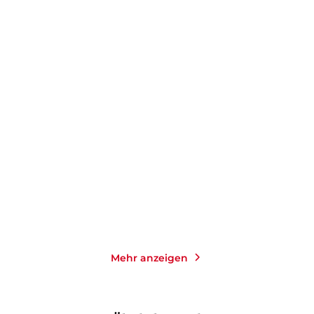
JOJO MOYES
JOJO MOYES
Zwischen Ende und
Zwölf Geschichten vom
Anfang
Hoffen und Wü ...
Taschenbuch mit Klappen
Gebundene Ausgabe
16,00
€
*
18,00
€
*
Merken
Merken
Mehr anzeigen