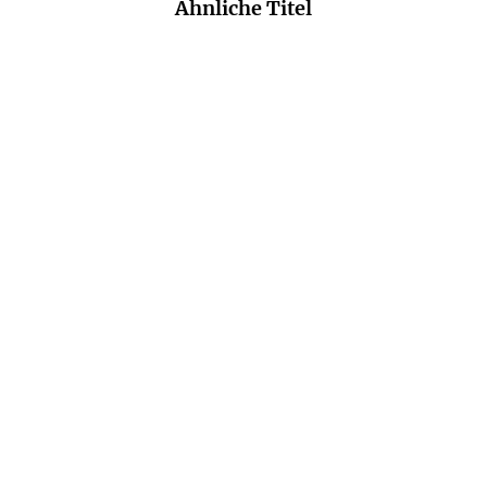
Ähnliche Titel
NEU
NIKOLAS KUHL
STEFAN
MICHAEL HJORTH
BJARNI
SANDROCK
THORSSON
Die LKA Hamburg-Reihe:
Schlafende Vulkane
2in1 Bundle