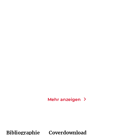
FRANK GOLDAMMER
CHRISTOFFER CARLSSON
Strandopfer
Hinter dem Nebel
Taschenbuch mit Klappen
Gebundene Ausgabe
14,00
€
*
25,00
€
*
Merken
Merken
Mehr anzeigen
Bibliographie
Coverdownload