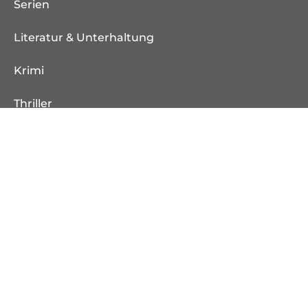
Serien
Literatur & Unterhaltung
Krimi
Thriller
Sachbuch
E-Books
TikTok-Bücher
Leseproben
Verlag