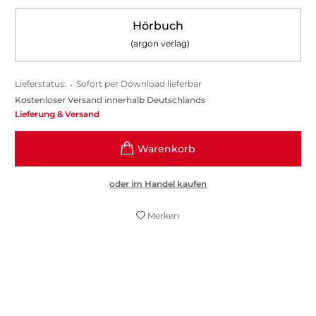
Hörbuch
(argon verlag)
Lieferstatus:
•
Sofort per Download lieferbar
Kostenloser Versand innerhalb Deutschlands
Lieferung & Versand
oder im Handel kaufen
Merken
(...) über das Streben nach Glück, nach
Sinn, nach Erfüllung.