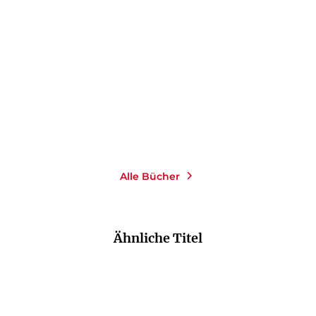
Bad Meditators Club
199 Fragen an dich selbst
Paperback
Taschenbuch
20,00
€
*
20,00
€
*
Merken
Merken
Alle Bücher
Ähnliche Titel