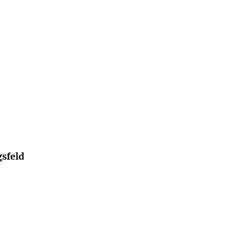
fnissen und Sehnsüchten ihrer Klientinnen.
sfeld