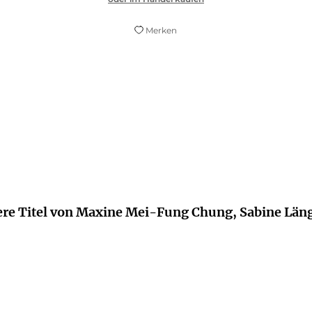
Merken
Mei-Fung Chung berichtet feinfühlig von den Bedür
Gala, 11. Mai 2023
ere Titel von Maxine Mei-Fung Chung, Sabine Läng
BALD