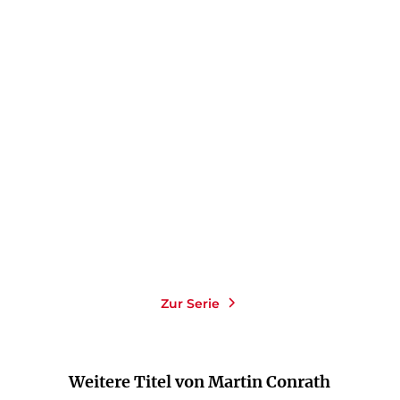
MARTIN CONRATH
Kohle, Stahl und Mord:
Das tiefste ...
Taschenbuch
14,00
€
*
Merken
Zur Serie
Weitere Titel von Martin Conrath